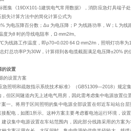
集《19DX101-1建筑电气常用数据》，消防应急灯具端子处电
压损失计算方法中的简化计算公式为
 为电压降百分数；Δu 为电压降；P 为线路功率，W；L 为线
作温度为θ 时的导线电阻率，Ω·mm2/m。
℃为线路工作温度，即ρ70=0.020 64 Ω·mm2/m，照明灯
标志灯总功率P为30W，计算得到各电缆截面满足电压降±20% 
电源的设置
电源的设置方案
急照明和疏散指示系统技术标准》（GB51309—2018）规
内，但区间隧道内无上述电气用房，因此需考虑集中电源放置位
案一。将用于区间照明的集中电源全部设置在邻近车站站台层
直接配电，如图1所示。这种方案主要考虑蓄电池运行环境，设
，建议集中电源设置在车站范围内，因此部分线路采用的方案为
这种方案运用在长、大区间时，集中电源的供电半径较大、线缆