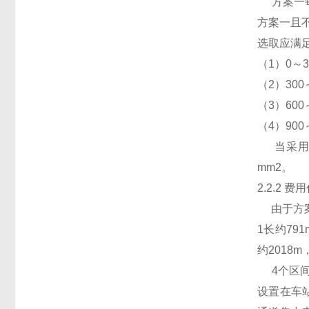
方案一每
方案一且
选取应满
（1）0～
（2）30
（3）60
（4）90
当采用方
mm2。
2.2.2 费
由于方案
1长约79
约2018
4个区间
设置在车