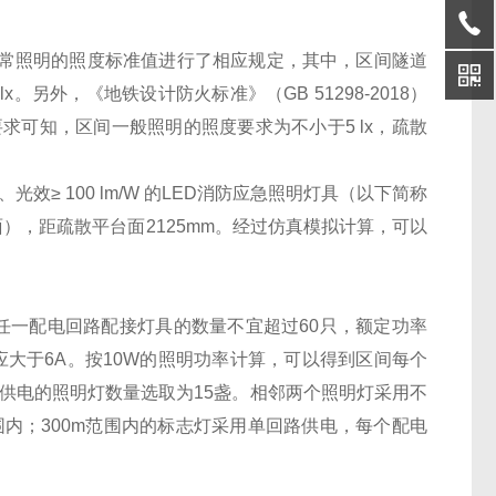
场所正常照明的照度标准值进行了相应规定，其中，区间隧道
。另外，《地铁设计防火标准》（GB 51298-2018）
要求可知，区间一般照明的照度要求为不小于5 lx，疏散
效≥ 100 lm/W 的LED消防应急照明灯具（以下简称
面），距疏散平台面2125mm。经过仿真模拟计算，可以
，任一配电回路配接灯具的数量不宜超过60只，额定功率
应大于6A。按10W的照明功率计算，可以得到区间每个
路供电的照明灯数量选取为15盏。相邻两个照明灯采用不
围内；300m范围内的标志灯采用单回路供电，每个配电