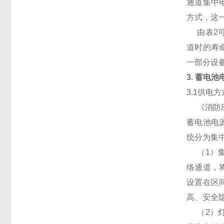
通道集中
方式，这
由表2可
道时的寿
一部分设
3. 蓄电
3.1供电方
《消防应急
蓄电池电
统分为集
（1）集
络通道，
设置在区
高、安全
（2）灯