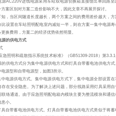
电源AC220V进线电源采用车站双电源切换箱直接馈出单回路
一方案区别对方案二造价影响不大，因此文章不再展开探讨。
知，当区间隧道长度越长，两个方案之间的费用差价越大，方
命比设置在车站照明配电室内减短一半，则在方案一集中电源寿
备更换费用，方案二的经济优势依然明显。
池电源的供电方式
式
照明和疏散指示系统技术标准》（GB51309-2018）第3.
源的供电方式分为集中电源供电方式和灯具自带蓄电池供电方式
中电源型和自带电源型，如图3所示。
中电源供电方式。集中电源供电方式下，集中电源全部设置在
将存在安全隐患。为了解决上述问题，部分线路采用灯具采用自
间联络通道。由于应急照明配电箱内模块主要为整流模块和通信
隐患小。
具自带蓄电池供电方式。灯具自带蓄电池供电方式类似于将蓄