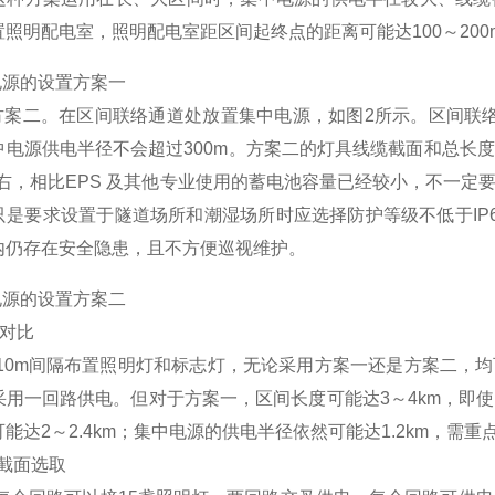
置照明配电室，照明配电室距区间起终点的距离可能达100～20
电源的设置方案一
案二。在区间联络通道处放置集中电源，如图2所示。区间联络
中电源供电半径不会超过300m。方案二的灯具线缆截面和总长
A左右，相比EPS 及其他专业使用的蓄电池容量已经较小，不一
只是要求设置于隧道场所和潮湿场所时应选择防护等级不低于IP
内仍存在安全隐患，且不方便巡视维护。
电源的设置方案二
性对比
0m间隔布置照明灯和标志灯，无论采用方案一还是方案二，均可
采用一回路供电。但对于方案一，区间长度可能达3～4km，即
能达2～2.4km；集中电源的供电半径依然可能达1.2km，需
线缆截面选取