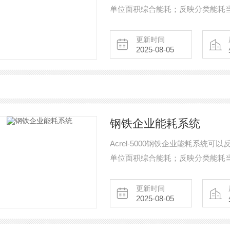
单位面积综合能耗；反映分类能耗
有在配置分项信息后才会显示一级分
更新时间
2025-08-05
钢铁企业能耗系统
Acrel-5000钢铁企业能耗系
单位面积综合能耗；反映分类能耗
有在配置分项信息后才会显示一级分
更新时间
2025-08-05