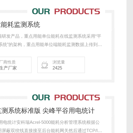
能企业能耗监测系统
瑞研发产品，重点用能单位能耗在线监测系统采用“平
系统”的架构，重点用能单位端能耗监测数据上传到省
。没有建设省级平台的，重点用能单位端能耗监测数
厂商性质
浏览量
生产厂家
2425
能耗监测系统标准版 尖峰平谷用电统计
统计安科瑞Acrel-5000能耗分析管理系统根据公
屏蔽双绞线直接接至后台能耗网关然后通过TCP/IP