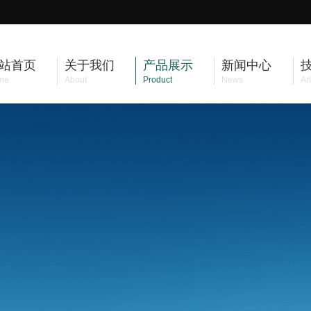
站首页
关于我们
产品展示
新闻中心
me
About
Product
News
Art