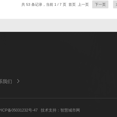
共 53 条记录，当前 1 / 7 页 首页 上一页
下一页
系我们
CP备05031232号-47
技术支持：
智慧城市网