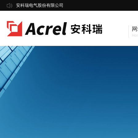
安科瑞电气股份有限公司
网
Ho