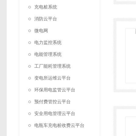
充电桩系统
消防云平台
微电网
电力监控系统
电能管理系统
工厂能耗管理系统
变电所运维云平台
环保用电监管云平台
预付费管控云平台
安全用电管理云平台
电瓶车充电桩收费云平台