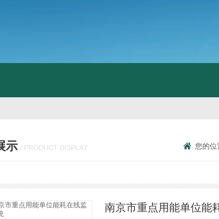
展示
您的位
/ PRODUCT DISPLAY
南京市重点用能单位能