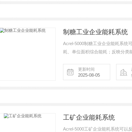
制糖工业企业能耗系统
Acrel-5000制糖工业企业能
耗、单位面积综合能耗；反映分类
图(只有在配置分项信息后才会显示
更新时间
2025-08-05
工矿企业能耗系统
Acrel-5000工矿企业能耗系