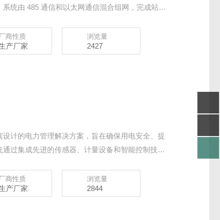
系统由 485 通信和以太网通信混合组网，完成站端
据的采集和监控，适配于当下多种应用场景。
厂商性质
浏览量
生产厂家
2427
寓设计的电力管理解决方案，旨在确保用电安全、提
统通过集成先进的传感器、计量设备和智能控制技
全面监测、智能控制和数据管理。
厂商性质
浏览量
生产厂家
2844