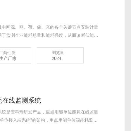
微电网源、网、荷、储、充的各个关键节点安装计量
用于监测企业能耗总量和能耗强度，从而诊断低能效
电负荷、电网调度指令等情况，调整能源使用策略，
始终高效稳定运行，快速响应电网需求，实现能源互
厂商性质
浏览量
生产厂家
2024
能源管控平台。
耗在线监测系统
系统是安科瑞研发产品，重点用能单位能耗在线监测
能单位接入端系统”的架构，重点用能单位端能耗监测
台上传至平台。没有建设省级平台的，重点用能单位