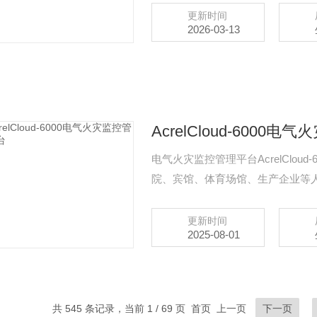
端能耗监测数据直接上传到平台。
更新时间
2026-03-13
AcrelCloud-6000
电气火灾监控管理平台AcrelClo
院、宾馆、体育场馆、生产企业等
管理云服务器，为用户提供不间断
安全隐患信息及时告警信号，并推
更新时间
2025-08-01
正做到防患于未然。
共 545 条记录，当前 1 / 69 页 首页 上一页
下一页