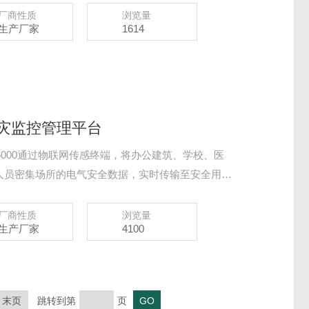
厂商性质
浏览量
生产厂家
1614
电气火灾监控管理平台
ud-6000通过物联网传感终端，将办公建筑、学校、医
人员密集场所的电气安全数据，实时传输至安全用电
的数据跟踪、统计分析和安全监管，将平台发现各种
送给企业有关人员，以便其及早检查和消除隐患，真
厂商性质
浏览量
生产厂家
4100
末页
跳转到第
页