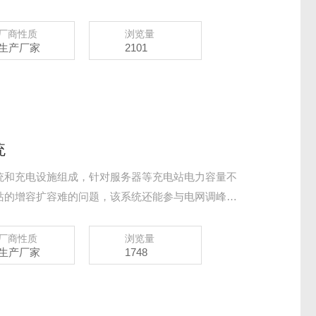
动力环境各数据的检测与设备控制，优化动力环境，
运行故障，保证维护人员安全，延长设备使用寿命，
厂商性质
浏览量
生产厂家
2101
理。
统
统和充电设施组成，针对服务器等充电站电力容量不
站的增容扩容难的问题，该系统还能参与电网调峰、
网运行，甚至作为能源互联网的的配套设施，支持智
三网融合发展。
厂商性质
浏览量
生产厂家
1748