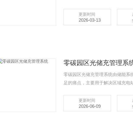
调控制等设备进行联动控制。实现
避免运行环境的失控导致配电设备
更新时间
2026-03-13
实现配电动力环境的分布式远程管
零碳园区光储充管理系
零碳园区光储充管理系统由储能系
足的痛点，主要用于解决区域充电
削峰填谷等辅助服务，支持短时离
能电网、智能充电、智能信息网的
更新时间
2026-06-09