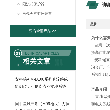
限流式保护器
详
电气火灾监控装置
品牌
查看全部产品 >>
为什么需
自第一次
提高供电的
TECHNICAL ARTICLES
相关文章
安科瑞
冶金厂、
系统出现
安科瑞AIM-D100系列直流绝缘
监测仪：守护直流不接地系统
产品介绍
的“安全卫士”
直流母排
国中星城三期（M09地块）万国
和电力系