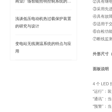
商业广场智能照明控制系统的设
②具有继电
计和应用
③采用先进
④具有故
浅谈低压电动机热过载保护装置
⑤适用于交
的研究与设计
⑥自检功
⑦断线监测
变电站无线测温系统的特点与应
用
外形尺寸
面板说明
4 个 L
“运行"：
“通讯"：
“预警"：