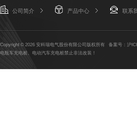
公司简介
产品中心
联系
Copyright © 2026 安科瑞电气股份有限公司版权所有
备案号：沪ICP备
电瓶车充电桩、电动汽车充电桩禁止非法改装！