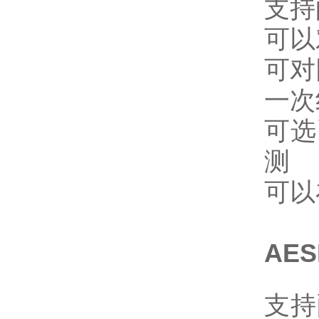
支持
可以
可对
一次
可选
测
可以
AES
支持