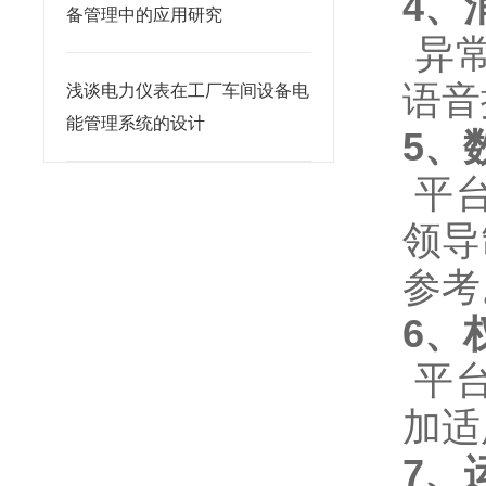
4、
备管理中的应用研究
异常
语音
浅谈电力仪表在工厂车间设备电
能管理系统的设计
5、
平台
领导
参考
6、
平台
加适
7、