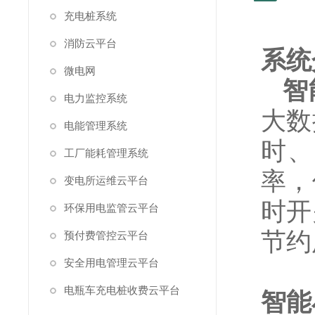
充电桩系统
消防云平台
系统
微电网
智
电力监控系统
大数
电能管理系统
时、
工厂能耗管理系统
率，
变电所运维云平台
时开
环保用电监管云平台
节约
预付费管控云平台
安全用电管理云平台
电瓶车充电桩收费云平台
智能