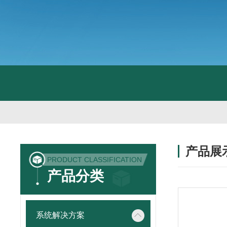
产品展
PRODUCT CLASSIFICATION
产品分类
系统解决方案