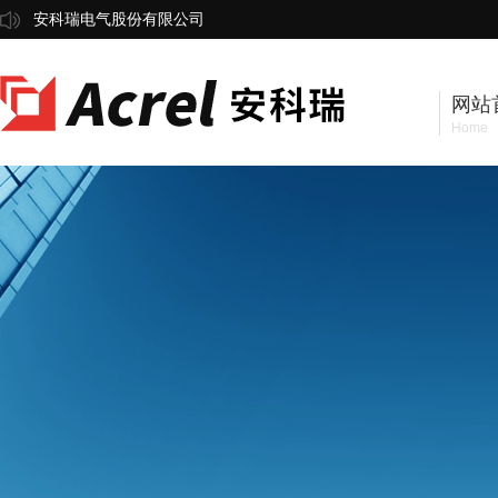
安科瑞电气股份有限公司
网站
Home