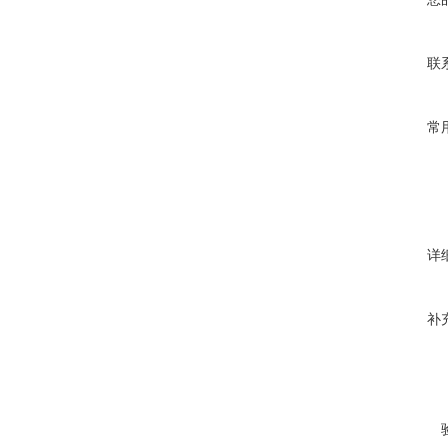
联
常
详
补