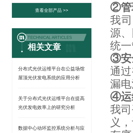
②管
查看全部产品 >>
我司
源、
TECHNICAL ARTICLES
统一
相关文章
③安
通过
分布式光伏运维平台在公益场馆
屋顶光伏发电系统的应用分析
漏电
④运
关于分布式光伏运维平台在提高
我司
光伏发电效率上的研究分析
义，
数据中心动环监控系统分析与应