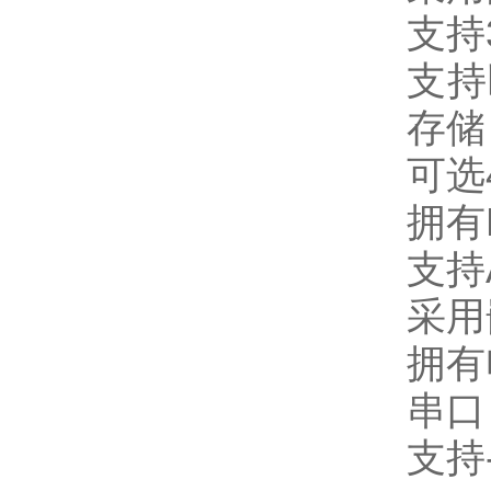
支持
支持
存储
可选
拥有
支持
采用
拥有
串口
支持