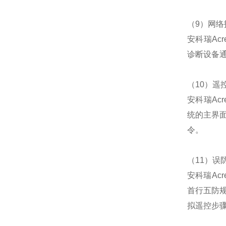
（9）网络
安科瑞Ac
诊断设备
（10）遥
安科瑞Ac
统的主界
令。
（11）误
安科瑞Ac
首行五防
拟遥控步