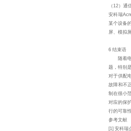
（12）通
安科瑞Ac
某个设备
屏、模拟
6 结束语
随着
题，特别
对于供配
故障和不
制在很小
对应的保
行的可靠
参考文献
[1] 安科