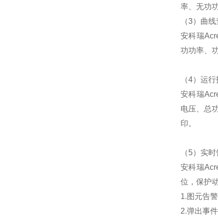
率、无功
（3）曲线
安科瑞Ac
功功率、
（4）运行
安科瑞Ac
电压、总
印。
（5）实时
安科瑞Ac
位，保护
1.图元告
2.弹出事