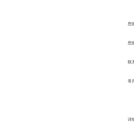
您
您
联
常
详