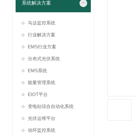
系统解决方案
马达监控系统
行业解决方案
EMS行业方案
分布式光伏系统
EMS系统
能量管理系统
EIOT平台
变电站综合自动化系统
光伏运维平台
动环监控系统