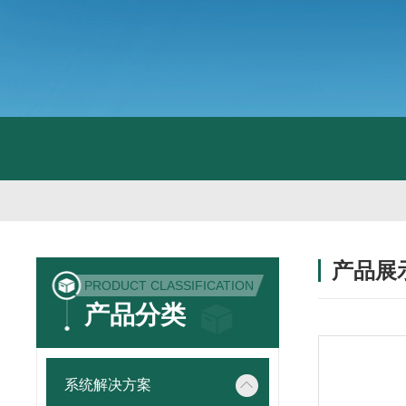
产品展
PRODUCT CLASSIFICATION
产品分类
系统解决方案