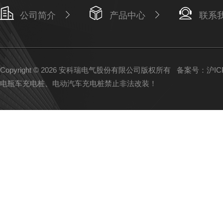
公司简介
产品中心
联系
Copyright © 2026 安科瑞电气股份有限公司版权所有
备案号：沪ICP备
电瓶车充电桩、电动汽车充电桩禁止非法改装！