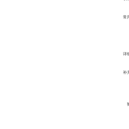
常
详
补