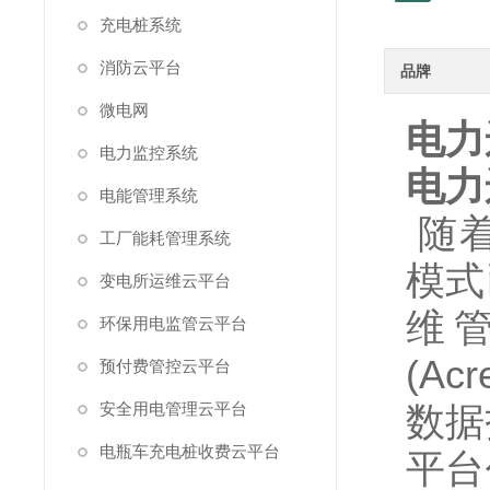
充电桩系统
消防云平台
品牌
微电网
电力
电力监控系统
电力
电能管理系统
随着
工厂能耗管理系统
模式
变电所运维云平台
维
环保用电监管云平台
(A
预付费管控云平台
安全用电管理云平台
数据
电瓶车充电桩收费云平台
平台