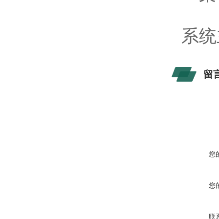
系统
留
您
您
联