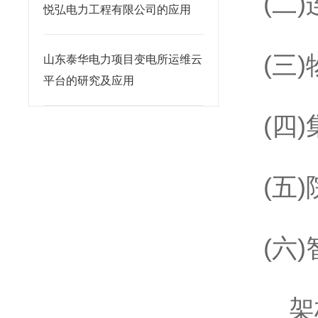
(二
悦弘电力工程有限公司的应用
(三
山东泰华电力项目变电所运维云
平台的研究及应用
(四
(五
(六
架