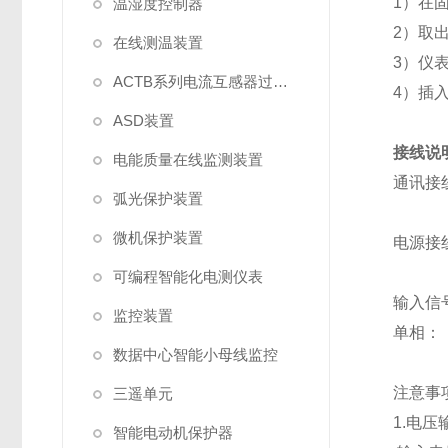
1）在
温湿度控制器
2）取
在线测温装置
3）仪
ACTB系列电流互感器过电压保护器
4）插
ASD装置
接线说
电能质量在线监测装置
通讯接
弧光保护装置
微机保护装置
电源接
可编程智能化电测仪表
输入信
监控装置
单相：
数据中心智能小母线监控
注意事
三遥单元
1.电压
智能电动机保护器