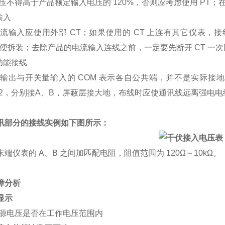
压不得高于产品额定输入电压的 120%，否则应考虑使用 PT；在
输入
流输入应使用外部 CT；如果使用的 CT 上连有其它仪表，
以便拆装
；去除产品的电流输入连线之前，一定要先断开 CT 一
功能接线
输出与开关量输入的 COM 表示各自公共端，并不是实际接
mm 2，分别接A、B，屏蔽层接大地，布线时应使通讯线远离强电
讯部分的接线实例如下图所示：
端仪表的 A、B 之间加匹配电阻，阻值范围为 120Ω～10kΩ。
障分析
显示
源电压是否在工作电压范围内