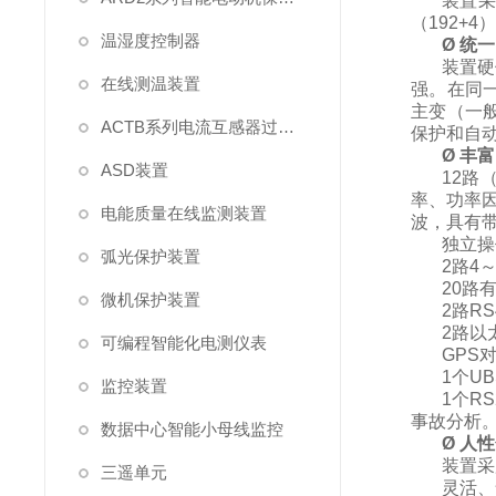
装置
（192+4
温湿度控制器
Ø
统一
装置硬
在线测温装置
强。在同
主变（一
ACTB系列电流互感器过电压保护器
保护和自
Ø
丰富
ASD装置
12
路
率、功率
电能质量在线监测装置
波，具有
独立操
弧光保护装置
2
路
4
20
路
微机保护装置
2
路
RS
2
路以
可编程智能化电测仪表
GPS
1
个
UB
监控装置
1
个
RS
事故分析
数据中心智能小母线监控
Ø
人性
装置采
三遥单元
灵活、