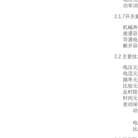
功率消
2.1.7开
机械寿
接通容
导通电
断开容
2.2 主要
电压元
电流元
频率元
比较元
反时限
时间元
差动保
动作
比例
电流
比率