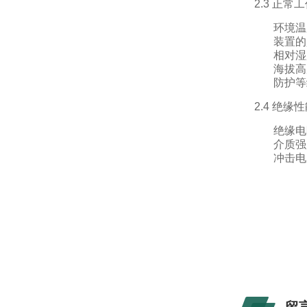
2.3 正
环境
装置的
相对湿
海拔高
防护等
2.4 绝缘
绝缘电
介质强
冲击电