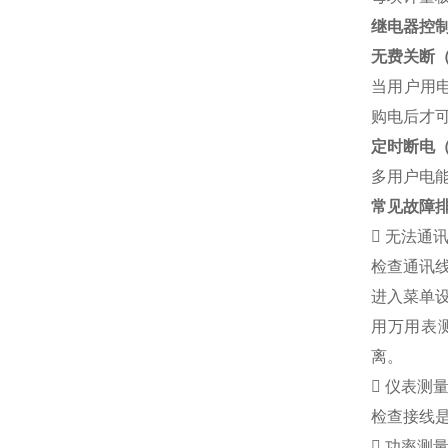
继电器控
无费关断
当用户用
购电后才
定时断电
多用户电
常见故障

无法通
检查通讯线
进入菜单
用万用表测
离。

仪表测
检查接线

功率测