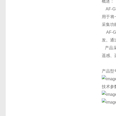
概述：
AF-
用于将
采集功
AF-
发。通
产品采
遥感、
产品型
技术参