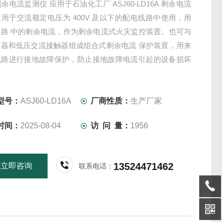
剩余电流监测仪 应用于石油化工厂 ASJ60-LD16A 剩余电流
用于交流额定电压为 400V 及以下的配电线路中使用，用
线路 中的剩余电流，作为剩余电流式火灾监控装置。也可与
路器和低压交流接触器组成组合式剩余电流 保护装置，用来
线路进行接地故障保护，防止接地故障电流引起的设备损坏
灾事故，或用 来对人身触电危险提供间接接触保护。
型号：
ASJ60-LD16A
厂商性质：
生产厂家
时间：
2025-08-04
访 问 量：
1956
13524471462
立即咨询
联系电话：