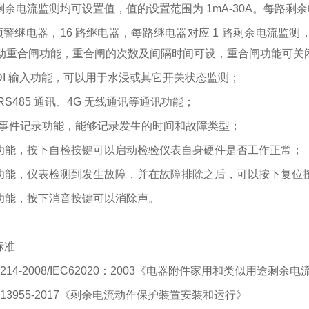
剩余电流监测均可设置值，值的设置范围为 1mA-30A。每路剩
路预警继电器，16 路继电器，每路继电器对应 1 路剩余电流监
动重合闸功能，重合闸的次数及间隔时间可设，重合闸功能可
路 DI 输入功能，可以用于水浸或其它开关状态监测；
RS485 通讯、4G 无线通讯等通讯功能；
 条事件记录功能，能够记录发生的时间和故障类型；
功能，按下自检按键可以启动检验仪表自身硬件是否工作正常；
功能，仪表检测到发生故障，并在故障排除之后，可以按下复位
功能，按下消音按键可以消除声。
标准
19214-2008/IEC62020：2003《电器附件家用和类似用途剩
/T 13955-2017《剩余电流动作保护装置安装和运行》