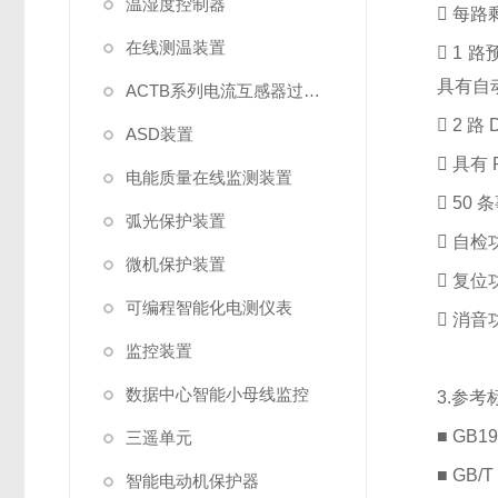
温湿度控制器

每路
在线测温装置

1 
具有自
ACTB系列电流互感器过电压保护器

2 
ASD装置

具有 
电能质量在线监测装置

50
弧光保护装置

自检
微机保护装置

复位
可编程智能化电测仪表

消音
监控装置
数据中心智能小母线监控
3.参考
■ GB
三遥单元
■ GB
智能电动机保护器