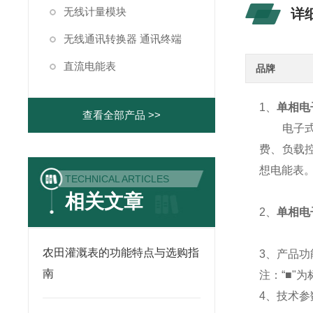
无线计量模块
详
无线通讯转换器 通讯终端
直流电能表
品牌
1、
单相电
查看全部产品 >>
电子式预
费、负载控
想电能表
TECHNICAL ARTICLES
相关文章
2、
单相电
农田灌溉表的功能特点与选购指
3、产品功
南
注：“■"为
4、技术参