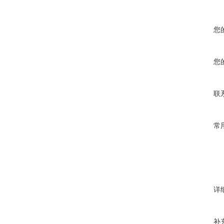
您
您
联
常
详
补