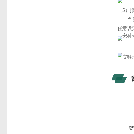
（5）
当
任意设
您