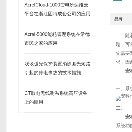
AcrelCloud-1000变电所运维云
平台在浙江固特成套公司的应用
品牌
Acrel-5000能耗管理系统在常德
随
市民之家的应用
题，可
先需要
求，因
浅谈弧光保护装置消除弧光短路
安
引起的停电事故的技术措施
一、系
CT取电无线测温系统高压设备
上的应用
二、
安
系统功