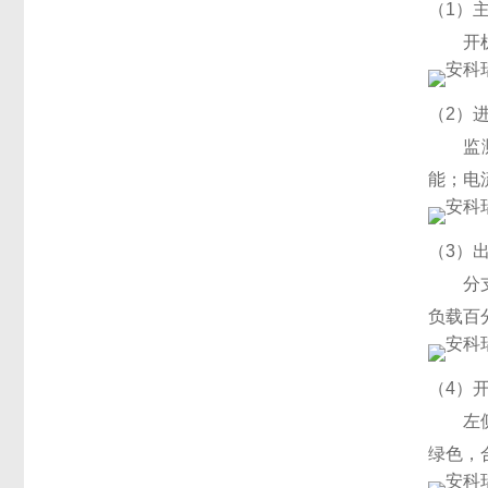
（1）
开
（2）
监
能；电
（3）
分
负载百
（4）
左
绿色，