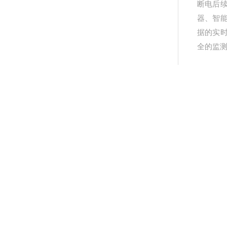
断电后
器、智
据的实
全的监
产品
更新
详细介绍