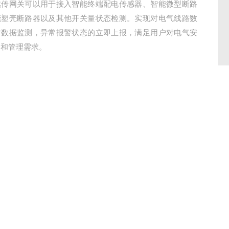
续传网关可以用于接入智能终端配电传感器、智能微型断路
能塑壳断路器以及其他开关量状态检测。实现对电气线路数
时数据监测，异常报警状态的立即上报，满足用户对电气安
测和管理需求。
型号：
厂商性质：
生产厂家
时间：
2025-08-06
访 问 量：
1237
13524471462
立即咨询
联系电话：