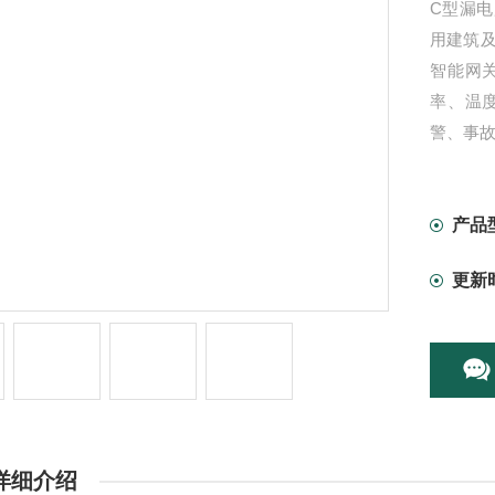
C型漏
用建筑
智能网
率、温
警、事
产品
更新
详细介绍