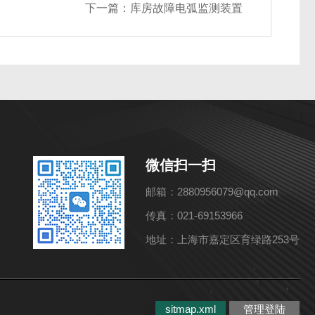
下一篇：
库房故障电弧监测装置
微信扫一扫
邮箱：2880956079@qq.com
传真：021-69153966
地址：上海市嘉定区育绿路253号
sitmap.xml
管理登陆