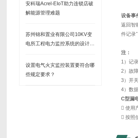
安科瑞Acrel-EIoT助力连锁店破
解能源管理难题
设备事
返回智能
件记录
苏州锦和置业有限公司10KV变
电所工程电力监控系统的设计与
注：
应用
1）记录
设置电气火灾监控装置要符合哪
2）故障
些规定要求？
3）开关
4）数
C型漏

使用

按照