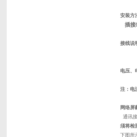
安装方
插接
接线说
电压、
注：电
网络屏
通讯接
须将检测
下图所示