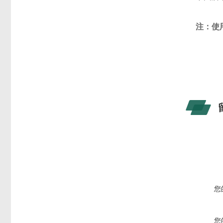
注：使
您
您