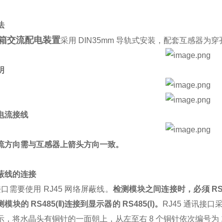
法
箱交流配电装置
采用 DIN35mm 导轨式安装，配套互感器为穿孔
明
电流接线
流方向需与互感器上箭头方向一致。
蔽线的连接
口需要使用 RJ45 网络屏蔽线。
检测模块之间连接时，必须 RS48
模块的 RS485(Ⅱ)连接到显示器的 RS485(Ⅰ)。
RJ45 通讯接口
，将水晶头有铜针的一面朝上，从左至右 8 个铜针依次编号为 1-8， 