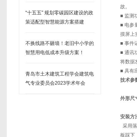
精细化
故。
“十五五” 规划零碳园区建设的政
■ 监
策适配型智慧能源方案搭建
■ 电
摸屏上
不换线路不砸墙！老旧中小学的
■ 事
智慧用电低成本升级方案！
■ 通讯
将数据
■ 具
青岛市土木建筑工程学会建筑电
技术参
气专业委员会2023学术年会
外形尺
安装方
采用
板踩下