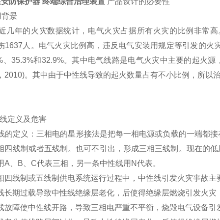
性安防保护器 终端综合治理装置
产品设计的必要性
应用背景
几年的火灾数据统计，电气火灾占据所有火灾的比例非常高。
伤1637人。电气火灾比例高，违反电气安装
用规定等引发
的火灾
7%、35.3%和32.9%。其中电气线路
是电气火灾中主要的起火源
，
2010)。其中由于中性线导致的起火数量占有不小比例，所以
性线定义及危害
的定义：三相电的星形接法是把每一相电源或负载的一端都接
相四线制或者五线制。也可不引出，形成三相三线制。现在的低
用A、B、C代表三相，另一条中性线用N代表。
四线制或五线制供电系统运行过程中，中性线引发火灾事故主
线长期过载导致中性线绝缘层老化，后使得绝缘层燃烧引发火灾
线故障使中性线开路，导致三相电严重不平衡，烧毁电气设备引