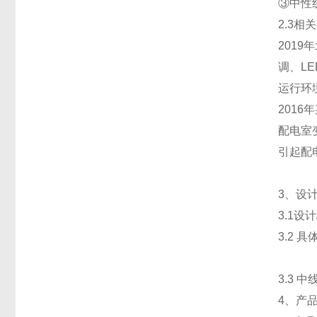
③中性
2.3相
201
调、LE
运行环
201
配电室
引起配
3、设
3.1设
3.2 
3.3 
4、产