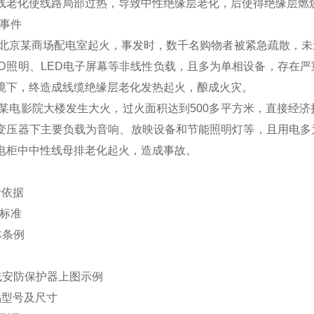
线老化使线路局部过热，导致中性绝缘层老化，后使得绝缘层燃
关事件
9年北京某商场配电室起火，事发时，
数千名购物者被紧急疏散，未
D
照明、LED电子屏幕等非线性负载，且多为单
相设备，存在严
境下，终造成
线缆绝缘层老化发热起火，酿成火灾。
6年某电影院大楼发生大火，过火面积达
到500多平方米，直接经
变压器下
主要负载为音响、放映设备和节能照明灯等，且
用电多
电柜中中性线母排老化起火，造成事故。
计依据
计标准
具体条例
中线安防保护器上图示例
品型号及尺寸