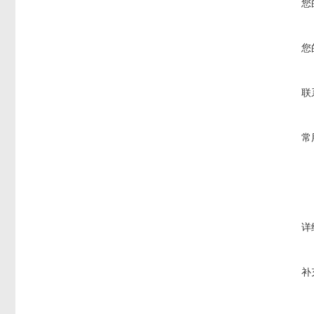
您
您
联
常
详
补