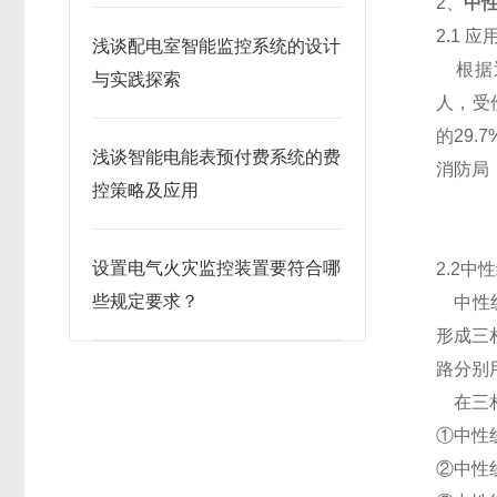
2、
中
2.1 
浅谈配电室智能监控系统的设计
根据近
与实践探索
人，受
的29.
浅谈智能电能表预付费系统的费
消防局
控策略及应用
设置电气火灾监控装置要符合哪
2.2中
些规定要求？
中性线
形成三
路分别
在三相
①中性
②中性