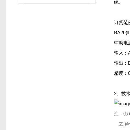
设计与应用
统。
订货范
BA20
辅助电源
输入：
输出：D
精度：0
2、技
注：① 
② 通