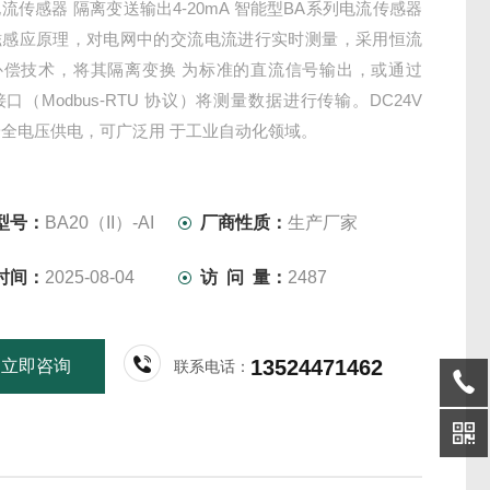
流传感器 隔离变送输出4-20mA 智能型BA系列电流传感器
磁感应原理，对电网中的交流电流进行实时测量，采用恒流
补偿技术，将其隔离变换 为标准的直流信号输出，或通过
 接口（Modbus-RTU 协议）将测量数据进行传输。DC24V
 安全电压供电，可广泛用 于工业自动化领域。
型号：
BA20（II）-AI
厂商性质：
生产厂家
时间：
2025-08-04
访 问 量：
2487
13524471462
立即咨询
联系电话：