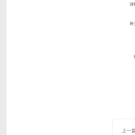
详
补
上一