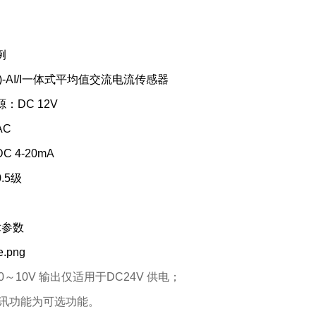
例
(Ⅱ)-AI/I一体式平均值交流电流传感器
：DC 12V
AC
C 4-20mA
.5级
术参数
0～10V 输出仅适用于DC24V 供电；
讯功能为可选功能。