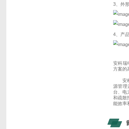
3、外
4、产
安科瑞
方案的
安科瑞
源管理
台、电
和疏散
能效率