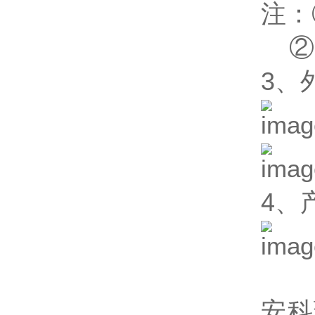
注：
② 
3、
4、
安科