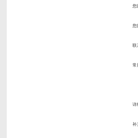
您
您
联
常
详
补