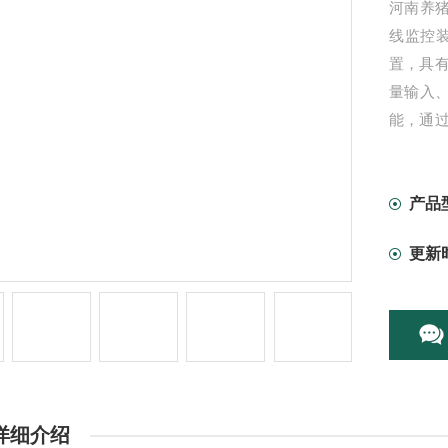
河南养猪
线监控装
置，具
量输入、
能，通
控和管
产品
更新
详细介绍