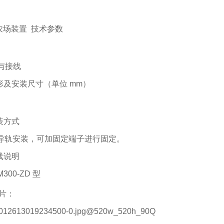
慧农场装置 技术参数
装与接线
 外形及安装尺寸（单位 mm）
安装方式
m 导轨安装，可加固定端子进行固定。
接线说明
M300-ZD 型
片：