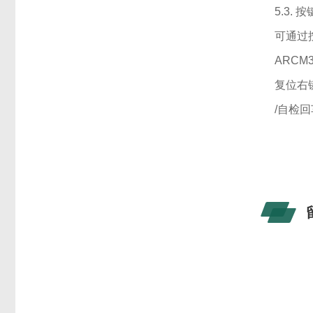
5.3. 
可通过
ARCM
复位右
/自检