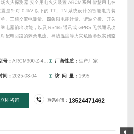
场火灾探测器 安全用电火灾装置 ARCM系列 智慧用电在
置是针对 0.4kV 以下的 TT、TN 系统设计的智能电力装
有单、三相交流电测量、四象限电能计量、谐波分析、开关
继电器输出功能，以及 RS485 通讯或 GPRS 无线通讯功
过对配电回路的剩余电流、导线温度等火灾危险参数实施监
理。
型号：
ARCM300-Z-4G（160A）
厂商性质：
生产厂家
时间：
2025-08-04
访 问 量：
1695
13524471462
立即咨询
联系电话：