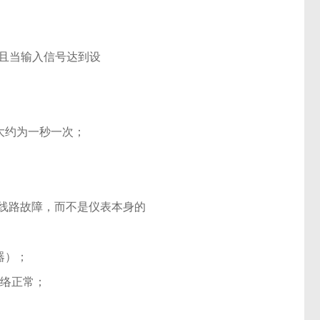
且当输入信号达到设
大约为一秒一次；
部线路故障，而不是仪表本身的
器）；
网络正常；