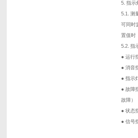
5. 指
5.1.
可同时
置值时
5.2.
● 运
● 消
● 指
● 故
故障）
● 状
● 信