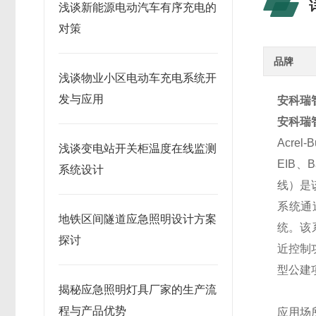
浅谈新能源电动汽车有序充电的
对策
品牌
浅谈物业小区电动车充电系统开
发与应用
安科瑞
安科瑞
Acr
浅谈变电站开关柜温度在线监测
EIB、
系统设计
线）是
系统通
地铁区间隧道应急照明设计方案
统。该
探讨
近控制
型公建
揭秘应急照明灯具厂家的生产流
程与产品优势
应用场