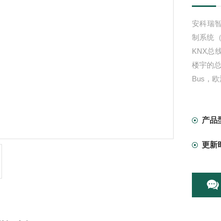
安科瑞智
制系统
KNX总
楼宇的总线
Bus，
产品
更新